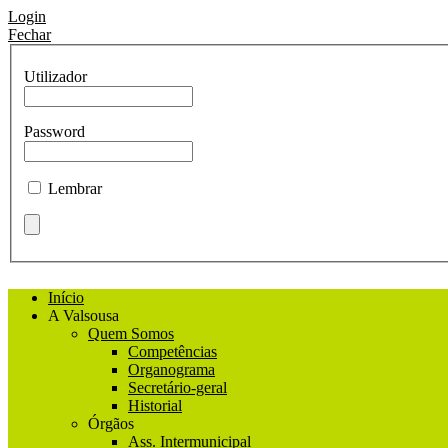
Login
Fechar
Utilizador
Password
Lembrar
Início
A Valsousa
Quem Somos
Competências
Organograma
Secretário-geral
Historial
Órgãos
Ass. Intermunicipal