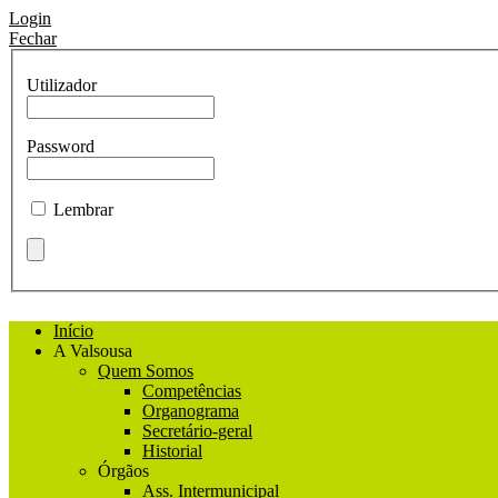
Login
Fechar
Utilizador
Password
Lembrar
Início
A Valsousa
Quem Somos
Competências
Organograma
Secretário-geral
Historial
Órgãos
Ass. Intermunicipal