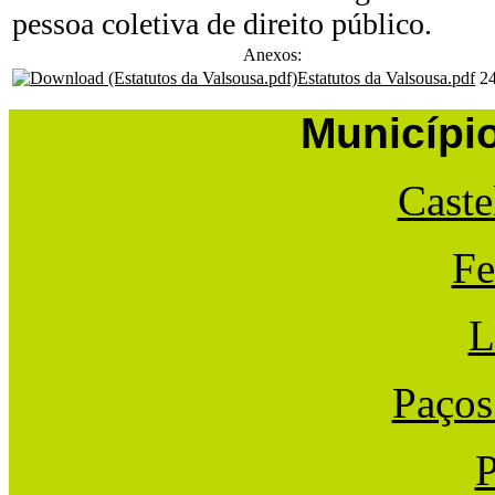
pessoa coletiva de direito público.
Anexos:
Estatutos da Valsousa.pdf
2
Municípi
Caste
Fe
L
Paços
P