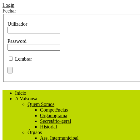
Login
Fechar
Utilizador
Password
Lembrar
Início
A Valsousa
Quem Somos
Competências
Organograma
Secretário-geral
Historial
Órgãos
Ass. Intermunicipal