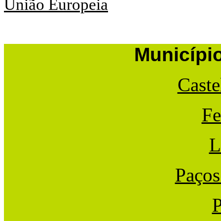
União Europeia
Municípi
Caste
Fe
L
Paços
P