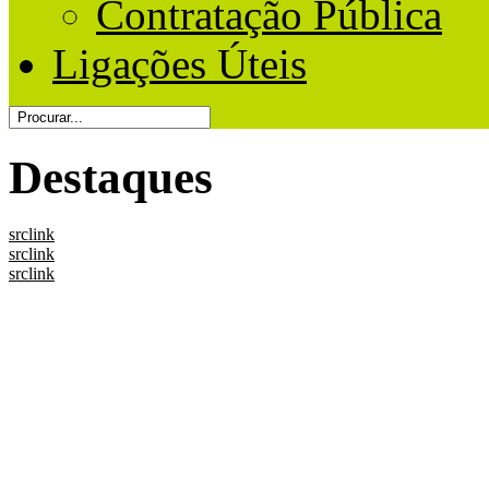
Contratação Pública
Ligações Úteis
Destaques
src
link
src
link
src
link