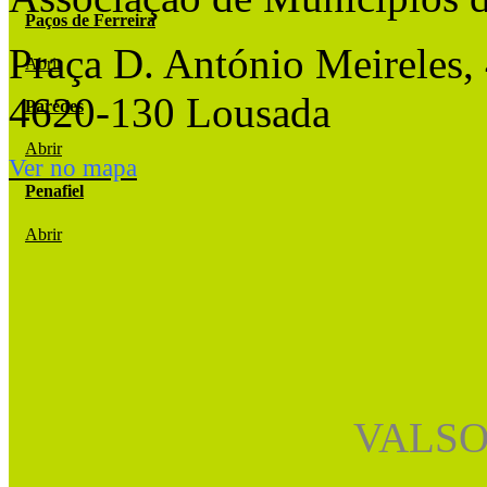
Paços de Ferreira
Praça D. António Meireles,
Abrir
4620-130 Lousada
Paredes
Abrir
Ver no mapa
Penafiel
Abrir
VALSO