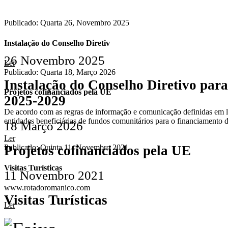
Publicado: Quarta 26, Novembro 2025
Instalação do Conselho Diretiv
26 Novembro 2025
Ler
Publicado: Quarta 18, Março 2026
Instalação do Conselho Diretivo par
Projetos cofinanciados pela UE
2025-2029
De acordo com as regras de informação e comunicação definidas em le
entidades beneficiárias de fundos comunitários para o financiamento
18 Março 2026
Ler
Projetos cofinanciados pela UE
Publicado: Quinta 11, Novembro 2021
Visitas Turísticas
11 Novembro 2021
www.rotadoromanico.com
Visitas Turísticas
Ler