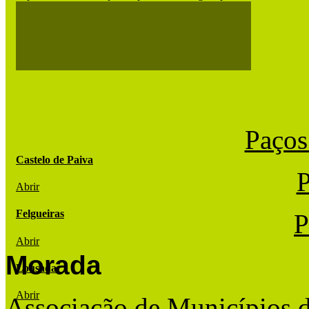
Paços
Castelo de Paiva
P
Abrir
Felgueiras
P
Abrir
Morada
Lousada
Abrir
Associação de Municípios 